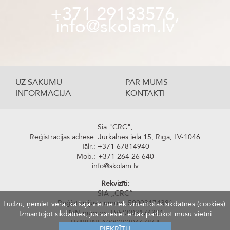
+371 29133576,
info@skolam.lv
UZ SĀKUMU
PAR MUMS
INFORMĀCIJA
KONTAKTI
Sia "CRC",
Reģistrācijas adrese: Jūrkalnes iela 15, Rīga, LV-1046
Tālr.: +371 67814940
Mob.: +371 264 26 640
info@skolam.lv
Rekvizīti:
SIA „CRC“
Reģistrācijas numurs: 50003174381
Lūdzu, ņemiet vērā, ka šajā vietnē tiek izmantotas sīkdatnes (cookies).
PVN numurs: LV50003174381
Izmantojot sīkdatnes, jūs varēsiet ērtāk pārlūkot mūsu vietni
LV48UNLA0002030467864
PIEKRĪTU