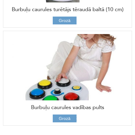
Burbuļu caurules turētājs tēraudā baltā (10 cm)
39,00 €
Grozā
Burbuļu caurules vadības pults
279,00 €
Grozā