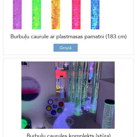
Burbuļu caurule ar plastmasas pamatni (183 cm)
597,00 €
Grozā
Burbuļu caurules komplekts (stūra)