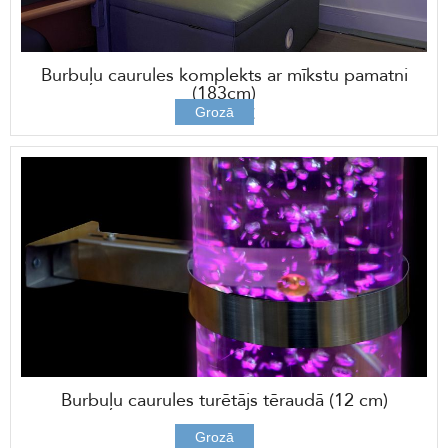
Burbuļu caurules komplekts ar mīkstu pamatni
(183cm)
956,00 €
Grozā
Burbuļu caurules turētājs tēraudā (12 cm)
49,00 €
Grozā