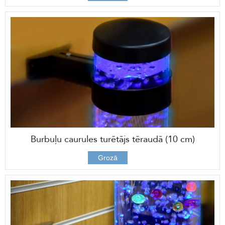
Burbuļu caurules turētājs tēraudā (10 cm)
39,00 €
Grozā