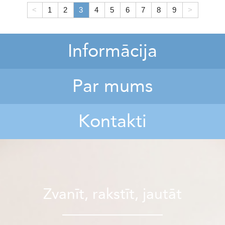
<
1
2
3
4
5
6
7
8
9
>
Informācija
Par mums
Kontakti
Zvanīt, rakstīt, jautāt