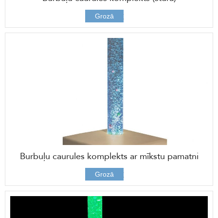
877,00 €
Grozā
Burbuļu caurules komplekts ar mīkstu pamatni
779,00 €
Grozā