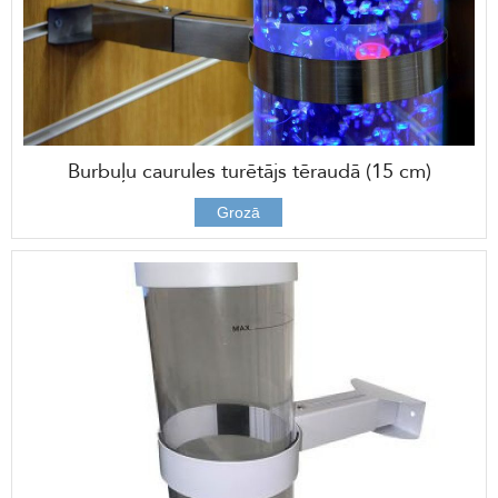
Burbuļu caurules turētājs tēraudā (15 cm)
59,00 €
Grozā