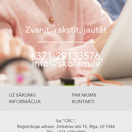
Zvanīt, rakstīt, jautāt
+371 29133576,
info@skolam.lv
UZ SĀKUMU
PAR MUMS
INFORMĀCIJA
KONTAKTI
Sia "CRC",
Reģistrācijas adrese: Jūrkalnes iela 15, Rīga, LV-1046