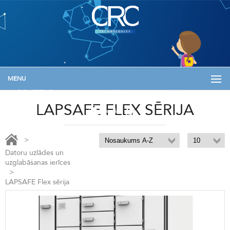
MENU
+371 29133576
info@skolam.lv
Informācija
LAPSAFE FLEX SĒRIJA
Ienākt
>
Datoru uzlādes un
uzglabāšanas ierīces
>
LAPSAFE Flex sērija