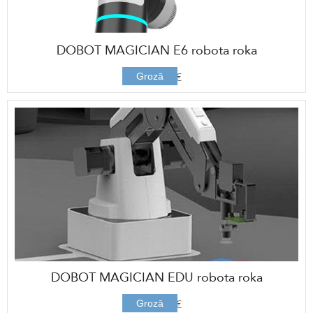
DOBOT MAGICIAN E6 robota roka
6630,00 €
Grozā
DOBOT MAGICIAN EDU robota roka
1740,00 €
Grozā