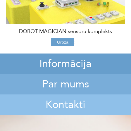
DOBOT MAGICIAN sensoru komplekts
496,00 €
Grozā
Informācija
Par mums
Kontakti