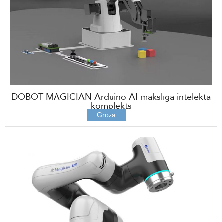
DOBOT MAGICIAN Arduino AI mākslīgā intelekta
komplekts
484,00 €
Grozā