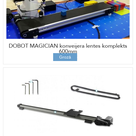
DOBOT MAGICIAN konveijera lentes komplekts
600mm
676,00 €
Grozā