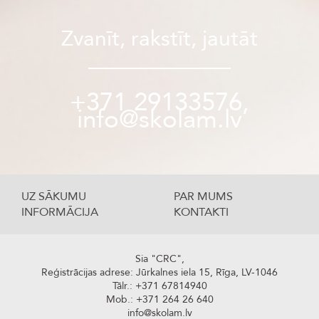
Zvanīt, rakstīt, jautāt
+371 29133576,
info@skolam.lv
UZ SĀKUMU
PAR MUMS
INFORMĀCIJA
KONTAKTI
Sia "CRC",
Reģistrācijas adrese: Jūrkalnes iela 15, Rīga, LV-1046
Tālr.: +371 67814940
Mob.: +371 264 26 640
info@skolam.lv