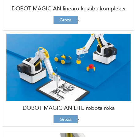
DOBOT MAGICIAN lineāro kustību komplekts
1334,00 €
Grozā
DOBOT MAGICIAN LITE robota roka
1186,00 €
Grozā