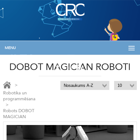
MENU
+371 29133576
info@skolam.lv
Informācija
DOBOT MAGICIAN ROBOTI
Ienākt
>
Robotika un
programmēšana
>
Robots DOBOT
MAGICIAN