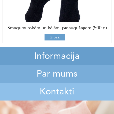
Smagumi rokām un kājām, pieaugušajiem (500 g)
33,00 €
Grozā
Informācija
Par mums
Kontakti