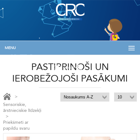
MENU
+371 29133576
info@skolam.lv
Informācija
PASTIPRINOŠI UN
Ienākt
IEROBEŽOJOŠI PASĀKUMI
>
Sensoriskie,
ārstnieciskie līdzekļi
>
Priekšmeti ar
papildu svaru