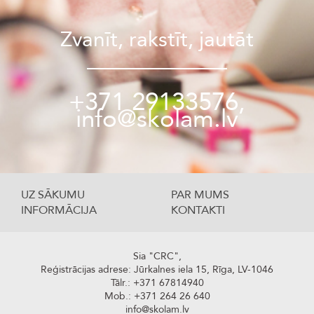
Zvanīt, rakstīt, jautāt
+371 29133576,
info@skolam.lv
UZ SĀKUMU
PAR MUMS
INFORMĀCIJA
KONTAKTI
Sia "CRC",
Reģistrācijas adrese: Jūrkalnes iela 15, Rīga, LV-1046
Tālr.: +371 67814940
Mob.: +371 264 26 640
info@skolam.lv