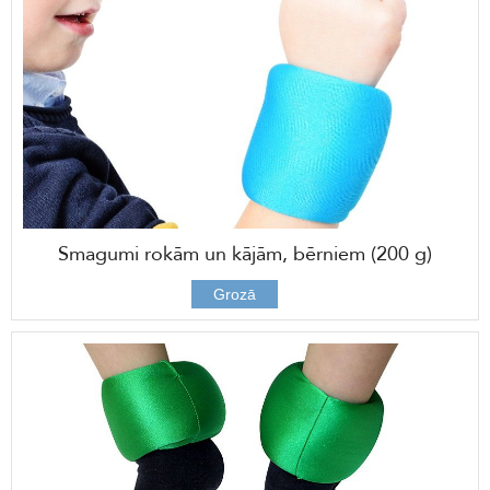
Smagumi rokām un kājām, bērniem (200 g)
25,00 €
Grozā