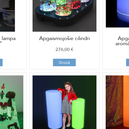
 lampa
Apgaismojošie cilindri
Apga
”
aromā
276,00 €
Grozā