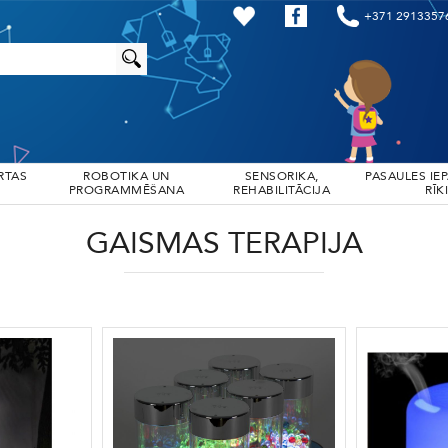
+371 2913357
RTAS
ROBOTIKA UN
SENSORIKA,
PASAULES IE
PROGRAMMĒŠANA
REHABILITĀCIJA
RĪKI
GAISMAS TERAPIJA