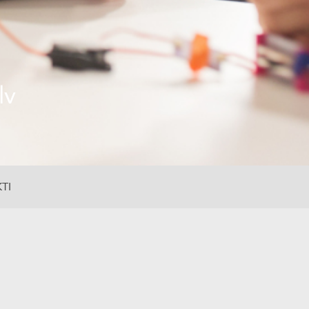
lv
TI