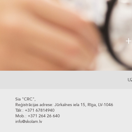
+
U
Sia "CRC",
Reģistrācijas adrese: Jūrkalnes iela 15, Rīga, LV-1046
Tālr.: +371 67814940
Mob.: +371 264 26 640
info@skolam.lv