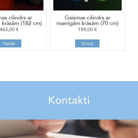
as cilindrs ar
Gaismas cilindrs ar
 krāsām (182 cm)
mainīgām krāsām (70 cm)
465,00 €
189,00 €
Vairāk
Grozā
Kontakti