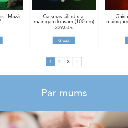
ns "Mazā
Gaismas cilindrs ar
Gaism
"
mainīgām krāsām (100 cm)
mainīgām
€
229,00 €
Grozā
1
2
3
>
Par mums