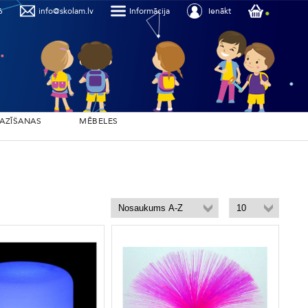
6
info@skolam.lv
Informācija
Ienākt
PAZĪŠANAS
MĒBELES