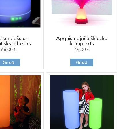
ismojošs un
Apgaismojošu šķiedru
tisks difuzors
komplekts
66,00 €
49,00 €
Grozā
Grozā