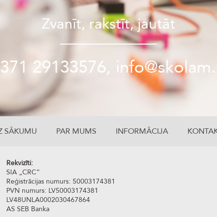
Zvanīt, rakstīt, jautāt
371 29133576, info@skolam.
Z SĀKUMU
PAR MUMS
INFORMĀCIJA
KONTAK
Rekvizīti:
SIA „CRC“
Reģistrācijas numurs: 50003174381
PVN numurs: LV50003174381
LV48UNLA0002030467864
AS SEB Banka