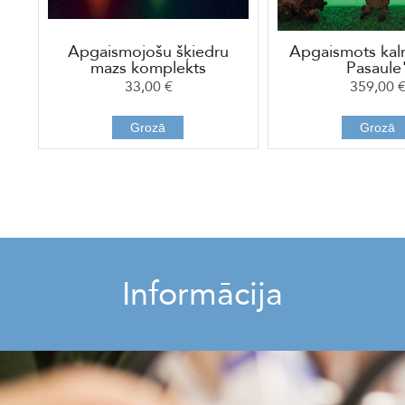
Apgaismojošu šķiedru
Apgaismots kal
mazs komplekts
Pasaule
33,00 €
359,00 
Grozā
Grozā
Informācija