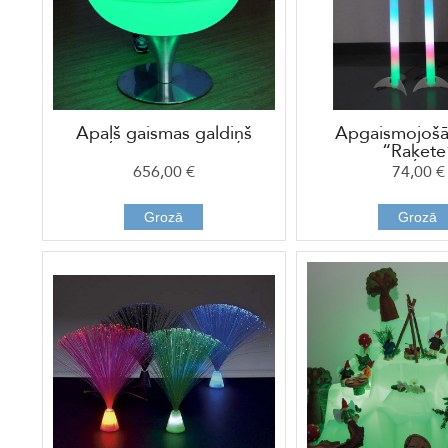
Apaļš gaismas galdiņš
Apgaismojošā
“Raķete
656,00 €
74,00 €
Grozā
Grozā