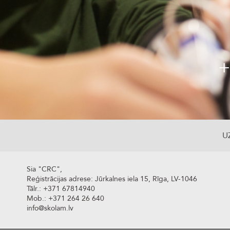
+
U
Sia "CRC",
Reģistrācijas adrese: Jūrkalnes iela 15, Rīga, LV-1046
Tālr.: +371 67814940
Mob.: +371 264 26 640
info@skolam.lv