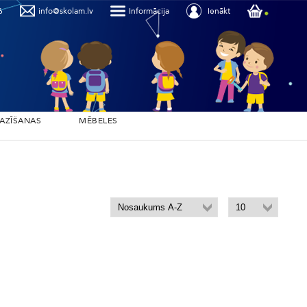
6
info@skolam.lv
Informācija
Ienākt
PAZĪŠANAS
MĒBELES