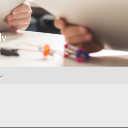
lv
TI