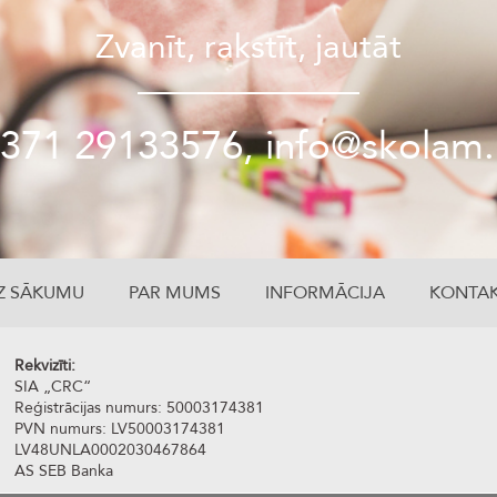
Zvanīt, rakstīt, jautāt
371 29133576, info@skolam.
Z SĀKUMU
PAR MUMS
INFORMĀCIJA
KONTAK
Rekvizīti:
SIA „CRC“
Reģistrācijas numurs: 50003174381
PVN numurs: LV50003174381
LV48UNLA0002030467864
AS SEB Banka