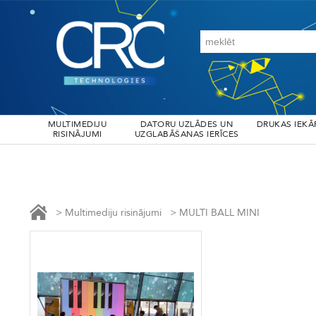
MULTIMEDIJU
DATORU UZLĀDES UN
DRUKAS IEKĀ
RISINĀJUMI
UZGLABĀŠANAS IERĪCES
>
Multimediju risinājumi
>
MULTI BALL MINI