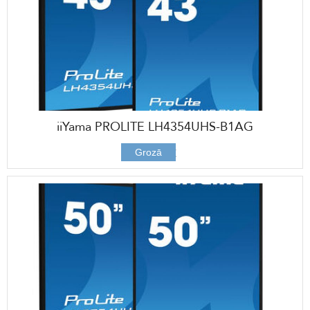
iiYama PROLITE LH4354UHS-B1AG
688,00 €
Grozā