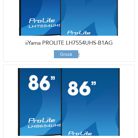
iiYama PROLITE LH7554UHS-B1AG
1546,00 €
Grozā