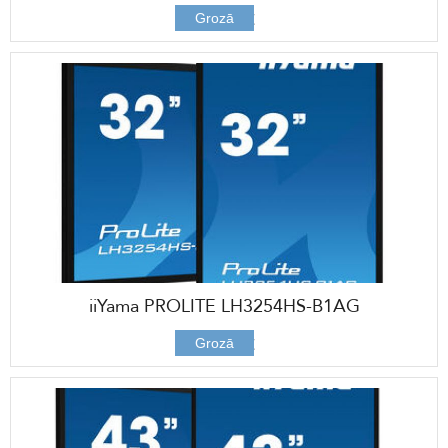
666,00 €
Grozā
iiYama PROLITE LH3254HS-B1AG
496,00 €
Grozā