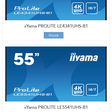
iiYama PROLITE LE4341UHS-B1
480,00 €
Grozā
iiYama PROLITE LE5541UHS-B1