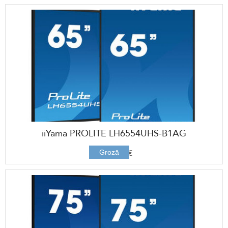
iiYama PROLITE LH6554UHS-B1AG
1268,00 €
Grozā