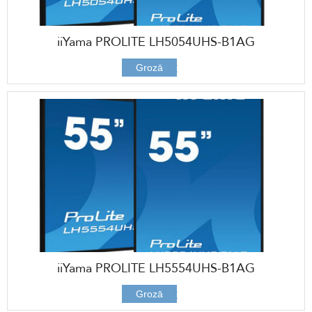
iiYama PROLITE LH5054UHS-B1AG
888,00 €
Grozā
iiYama PROLITE LH5554UHS-B1AG
936,00 €
Grozā