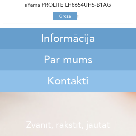
iiYama PROLITE LH8654UHS-B1AG
2367,00 €
Grozā
Informācija
Par mums
Kontakti
Zvanīt, rakstīt, jautāt