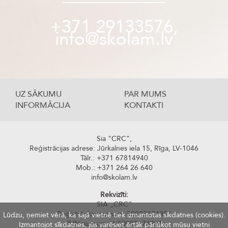
+371 29133576,
info@skolam.lv
UZ SĀKUMU
PAR MUMS
INFORMĀCIJA
KONTAKTI
Sia "CRC",
Reģistrācijas adrese: Jūrkalnes iela 15, Rīga, LV-1046
Tālr.: +371 67814940
Mob.: +371 264 26 640
info@skolam.lv
Rekvizīti:
SIA „CRC“
Reģistrācijas numurs: 50003174381
Lūdzu, ņemiet vērā, ka šajā vietnē tiek izmantotas sīkdatnes (cookies).
PVN numurs: LV50003174381
Izmantojot sīkdatnes, jūs varēsiet ērtāk pārlūkot mūsu vietni